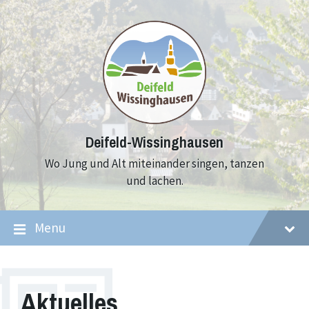
Skip
Skip
Skip
to
to
to
content
main
footer
navigation
Deifeld-Wissinghausen
Wo Jung und Alt miteinander singen, tanzen
und lachen.
Menu
Aktuelles