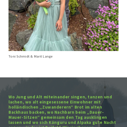
Toni Schmidt & Marit Lange
Wo Jung und Alt miteinander singen, tanzen und
lachen, wo alt eingesessene Einwohner mit
holländischen „Zuwanderern“ Brot im alten
Backhaus backen, wo Nachbarn beim „Dauer-
Mauer-Sitzen“ gemeinsam den Tag ausklingen
lassen und wo sich Känguru und Alpaka gute Nacht