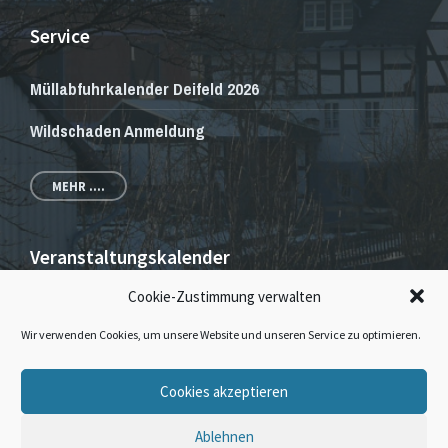
Service
Müllabfuhrkalender Deifeld 2026
Wildschaden Anmeldung
MEHR ....
Veranstaltungskalender
Cookie-Zustimmung verwalten
Veranstaltungen und Gottesdienste
Wir verwenden Cookies, um unsere Website und unseren Service zu optimieren.
E-
Facebook
Instagram
Cookies akzeptieren
Mail
Ablehnen