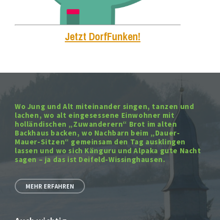
Jetzt DorfFunken!
Wo Jung und Alt miteinander singen, tanzen und
lachen, wo alt eingesessene Einwohner mit
holländischen „Zuwanderern“ Brot im alten
Backhaus backen, wo Nachbarn beim „Dauer-
Mauer-Sitzen“ gemeinsam den Tag ausklingen
lassen und wo sich Känguru und Alpaka gute Nacht
sagen – ja das ist Deifeld-Wissinghausen.
MEHR ERFAHREN