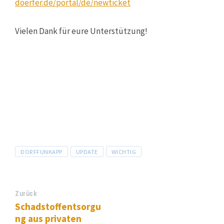
doerfer.de/portal/de/newticket
Vielen Dank für eure Unterstützung!
Tags
DORFFUNKAPP
UPDATE
WICHTIG
Zurück
Schadstoffentsorgu
ng aus privaten