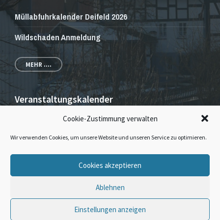
Müllabfuhrkalender Deifeld 2026
Wildschaden Anmeldung
MEHR ....
Veranstaltungskalender
Cookie-Zustimmung verwalten
Veranstaltungen und Gottesdienste
Wir verwenden Cookies, um unsere Website und unseren Service zu optimieren.
E-
Facebook
Instagram
Cookies akzeptieren
Mail
Ablehnen
© 2026 · Dorfgemeinschaft Deifeld & Wissinghausen
Einstellungen anzeigen