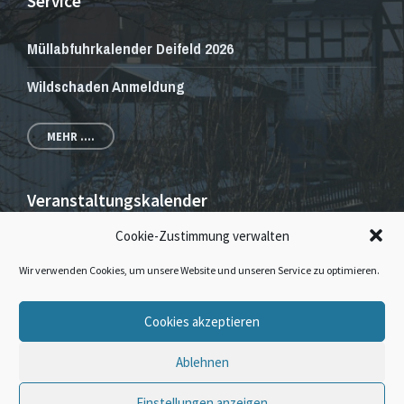
Service
Müllabfuhrkalender Deifeld 2026
Wildschaden Anmeldung
MEHR ....
Veranstaltungskalender
Cookie-Zustimmung verwalten
Veranstaltungen und Gottesdienste
Wir verwenden Cookies, um unsere Website und unseren Service zu optimieren.
E-
Facebook
Instagram
Cookies akzeptieren
Mail
Ablehnen
© 2026 · Dorfgemeinschaft Deifeld & Wissinghausen
Einstellungen anzeigen