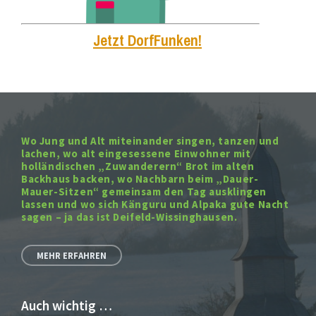
Jetzt DorfFunken!
Wo Jung und Alt miteinander singen, tanzen und
lachen, wo alt eingesessene Einwohner mit
holländischen „Zuwanderern“ Brot im alten
Backhaus backen, wo Nachbarn beim „Dauer-
Mauer-Sitzen“ gemeinsam den Tag ausklingen
lassen und wo sich Känguru und Alpaka gute Nacht
sagen – ja das ist Deifeld-Wissinghausen.
MEHR ERFAHREN
Auch wichtig …