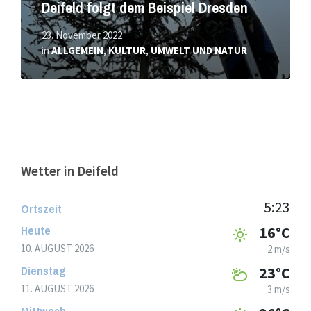
Deifeld folgt dem Beispiel Dresden
23. November 2022
in
ALLGEMEIN
,
KULTUR
,
UMWELT UND NATUR
Wetter in Deifeld
5:23
Ortszeit
Heute
16°C
10. AUGUST 2026
2 m/s
Dienstag
23°C
11. AUGUST 2026
3 m/s
Mittwoch