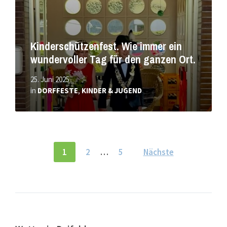
Kinderschützenfest. Wie immer ein
wundervoller Tag für den ganzen Ort.
25. Juni 2025
in
DORFFESTE
,
KINDER & JUGEND
Seitennummerierung
1
2
…
5
Nächste
der
Beiträge