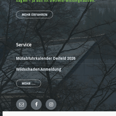
sagen – ja das ist Deifeld-Wissinghausen.
MEHR ERFAHREN
Service
Müllabfuhrkalender Deifeld 2026
Wildschaden Anmeldung
MEHR ....
E-
Facebook
Instagram
Mail