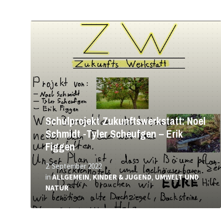
Mehr
erfahren
Schulprojekt Zukunftswerkstatt: Noel
Schmidt -Tyler Scheufgen – Erik
Figgen
2. September 2022
in
ALLGEMEIN
,
KINDER & JUGEND
,
UMWELT UND
NATUR