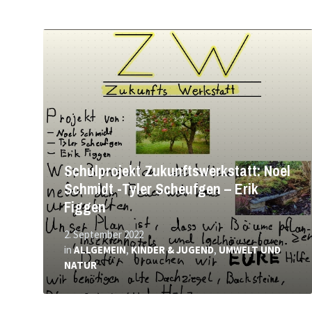
Mehr
erfahren
Schulprojekt Zukunftswerkstatt: Noel
Schmidt -Tyler Scheufgen – Erik
Figgen
2. September 2022
in
ALLGEMEIN
,
KINDER & JUGEND
,
UMWELT UND
NATUR