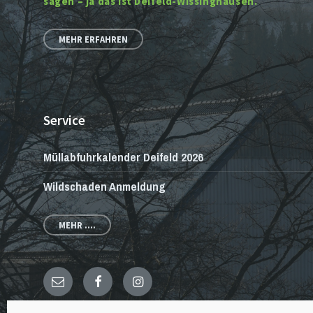
sagen – ja das ist Deifeld-Wissinghausen.
MEHR ERFAHREN
Service
Müllabfuhrkalender Deifeld 2026
Wildschaden Anmeldung
MEHR ....
E-
Facebook
Instagram
Mail