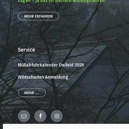
sagen – ja das ist Deifeld-Wissinghausen.
MEHR ERFAHREN
Service
Müllabfuhrkalender Deifeld 2026
Wildschaden Anmeldung
MEHR ....
E-
Facebook
Instagram
Mail