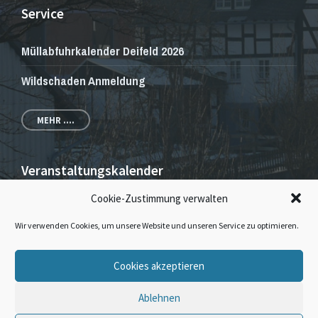
Service
Müllabfuhrkalender Deifeld 2026
Wildschaden Anmeldung
MEHR ....
Veranstaltungskalender
Cookie-Zustimmung verwalten
Veranstaltungen und Gottesdienste
Wir verwenden Cookies, um unsere Website und unseren Service zu optimieren.
E-
Facebook
Instagram
Cookies akzeptieren
Mail
Ablehnen
© 2026 · Dorfgemeinschaft Deifeld & Wissinghausen