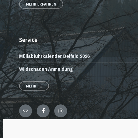
MEHR ERFAHREN
Service
Müllabfuhrkalender Deifeld 2026
Wildschaden Anmeldung
MEHR ....
E-
Facebook
Instagram
Mail
© 2026 · Dorfgemeinschaft Deifeld & Wissinghausen