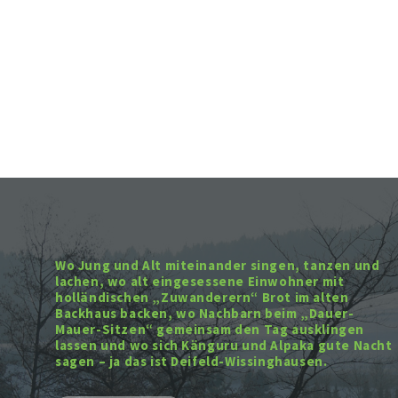
Wo Jung und Alt miteinander singen, tanzen und
lachen, wo alt eingesessene Einwohner mit
holländischen „Zuwanderern“ Brot im alten
Backhaus backen, wo Nachbarn beim „Dauer-
Mauer-Sitzen“ gemeinsam den Tag ausklingen
lassen und wo sich Känguru und Alpaka gute Nacht
sagen – ja das ist Deifeld-Wissinghausen.