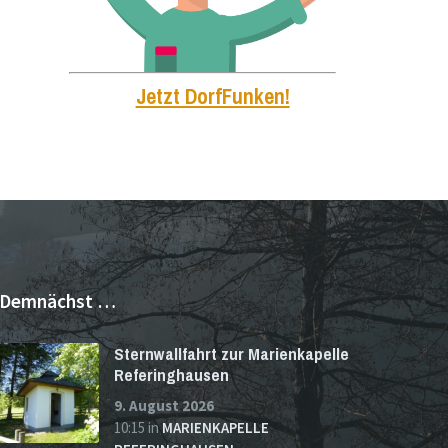
Jetzt DorfFunken!
Demnächst …
Sternwallfahrt zur Marienkapelle
Referinghausen
9. August 2026
10:15
in
MARIENKAPELLE