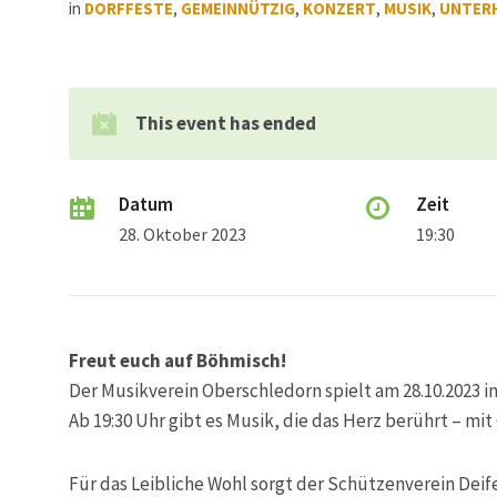
in
DORFFESTE
,
GEMEINNÜTZIG
,
KONZERT
,
MUSIK
,
UNTER
This event has ended
Datum
Zeit
28. Oktober 2023
19:30
Freut euch auf Böhmisch!
Der Musikverein Oberschledorn spielt am 28.10.2023 
Ab 19:30 Uhr gibt es Musik, die das Herz berührt – m
Für das Leibliche Wohl sorgt der Schützenverein Dei