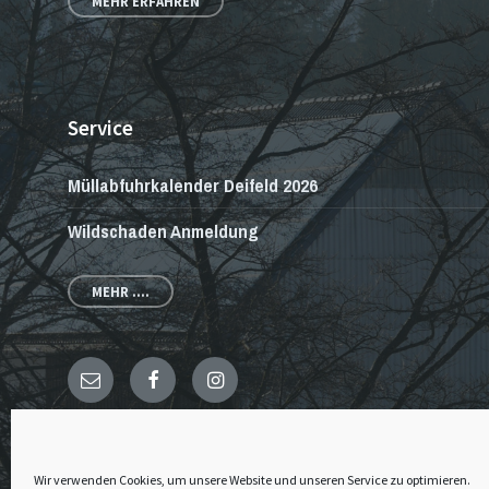
MEHR ERFAHREN
Service
Müllabfuhrkalender Deifeld 2026
Wildschaden Anmeldung
MEHR ....
E-
Facebook
Instagram
Mail
© 2026 · Dorfgemeinschaft Deifeld & Wissinghausen
Wir verwenden Cookies, um unsere Website und unseren Service zu optimieren.