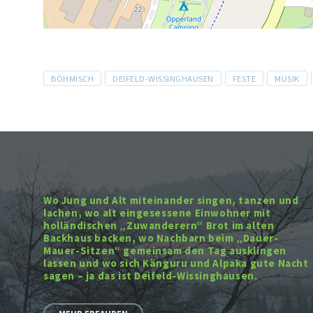
Tags
BÖHMISCH
DEIFELD-WISSINGHAUSEN
FESTE
MUSIK
Wo Jung und Alt miteinander singen, tanzen und
lachen, wo alt eingesessene Einwohner mit
holländischen „Zuwanderern“ Brot im alten
Backhaus backen, wo Nachbarn beim „Dauer-
Mauer-Sitzen“ gemeinsam den Tag ausklingen
lassen und wo sich Känguru und Alpaka gute Nacht
sagen – ja das ist Deifeld-Wissinghausen.