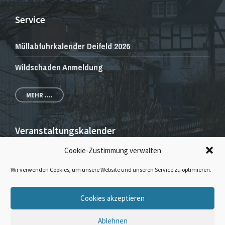
Service
Müllabfuhrkalender Deifeld 2026
Wildschaden Anmeldung
MEHR ....
Veranstaltungskalender
Cookie-Zustimmung verwalten
Veranstaltungen und Gottesdienste
Wir verwenden Cookies, um unsere Website und unseren Service zu optimieren.
E-
Facebook
Instagram
Cookies akzeptieren
Mail
Ablehnen