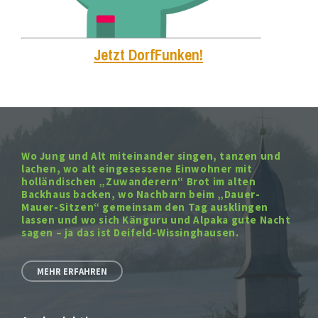
Jetzt DorfFunken!
Wo Jung und Alt miteinander singen, tanzen und
lachen, wo alt eingesessene Einwohner mit
holländischen „Zuwanderern“ Brot im alten
Backhaus backen, wo Nachbarn beim „Dauer-
Mauer-Sitzen“ gemeinsam den Tag ausklingen
lassen und wo sich Känguru und Alpaka gute Nacht
sagen – ja das ist Deifeld-Wissinghausen.
MEHR ERFAHREN