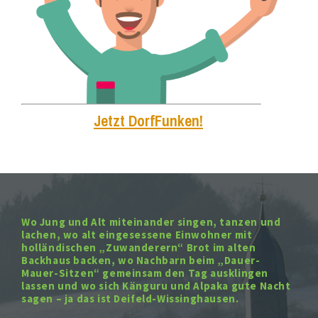
Jetzt DorfFunken!
Wo Jung und Alt miteinander singen, tanzen und
lachen, wo alt eingesessene Einwohner mit
holländischen „Zuwanderern“ Brot im alten
Backhaus backen, wo Nachbarn beim „Dauer-
Mauer-Sitzen“ gemeinsam den Tag ausklingen
lassen und wo sich Känguru und Alpaka gute Nacht
sagen – ja das ist Deifeld-Wissinghausen.