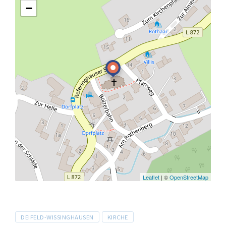
−
Leaflet
| ©
OpenStreetMap
Tags
DEIFELD-WISSINGHAUSEN
KIRCHE