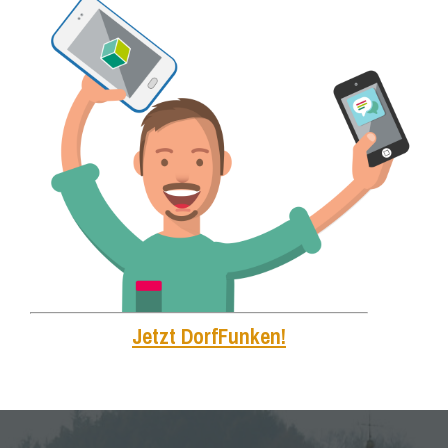
Jetzt DorfFunken!