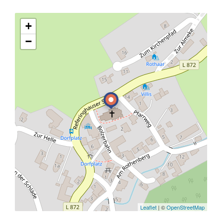
+
−
Leaflet
| ©
OpenStreetMap