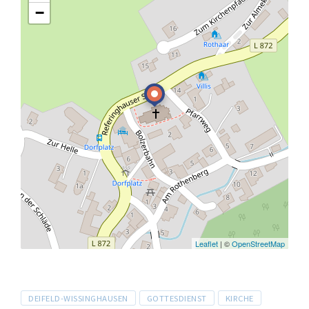
−
Leaflet
| ©
OpenStreetMap
Tags
DEIFELD-WISSINGHAUSEN
GOTTESDIENST
KIRCHE