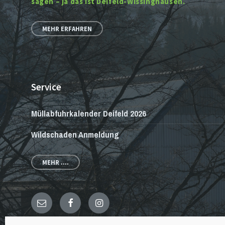
sagen – ja das ist Deifeld-Wissinghausen.
MEHR ERFAHREN
Service
Müllabfuhrkalender Deifeld 2026
Wildschaden Anmeldung
MEHR ....
E-
Facebook
Instagram
Mail