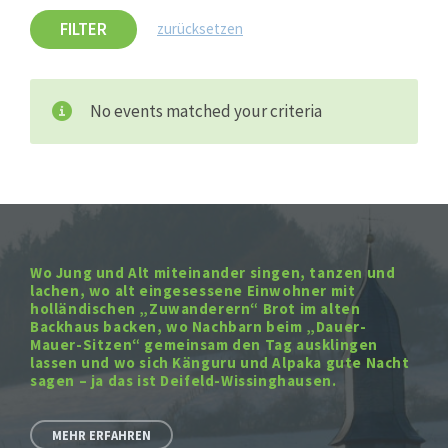
FILTER
zurücksetzen
No events matched your criteria
Wo Jung und Alt miteinander singen, tanzen und
lachen, wo alt eingesessene Einwohner mit
holländischen „Zuwanderern“ Brot im alten
Backhaus backen, wo Nachbarn beim „Dauer-
Mauer-Sitzen“ gemeinsam den Tag ausklingen
lassen und wo sich Känguru und Alpaka gute Nacht
sagen – ja das ist Deifeld-Wissinghausen.
MEHR ERFAHREN