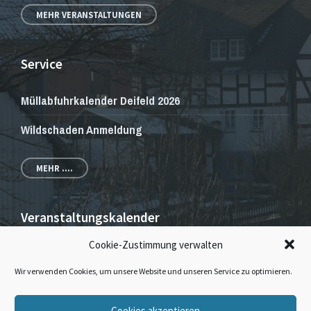
MEHR VERANSTALTUNGEN
Service
Müllabfuhrkalender Deifeld 2026
Wildschaden Anmeldung
MEHR ....
Veranstaltungskalender
Cookie-Zustimmung verwalten
Veranstaltungen und Gottesdienste
Wir verwenden Cookies, um unsere Website und unseren Service zu optimieren.
E-
Facebook
Instagram
Cookies akzeptieren