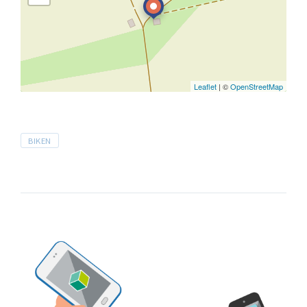
Leaflet
| ©
OpenStreetMap
Tags
BIKEN