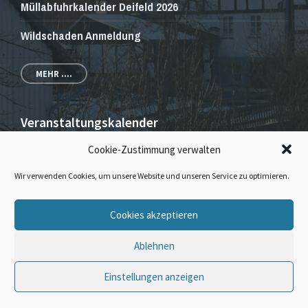
Müllabfuhrkalender Deifeld 2026
Wildschaden Anmeldung
MEHR ....
Veranstaltungskalender
Cookie-Zustimmung verwalten
Veranstaltungen und Gottesdienste
Wir verwenden Cookies, um unsere Website und unseren Service zu optimieren.
E-
Facebook
Instagram
Cookies akzeptieren
Mail
Ablehnen
© 2026 · Dorfgemeinschaft Deifeld & Wissinghausen
Einstellungen anzeigen