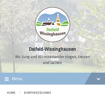
Skip
Skip
Skip
to
to
to
content
main
footer
navigation
Deifeld-Wissinghausen
Wo Jung und Alt miteinander singen, tanzen
und lachen.
Menu
HOME
DORFVERZEICHNIS