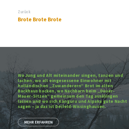
Zurück
Brote Brote Brote
Wo Jung und Alt miteinander singen, tanzen und
lachen, wo alt eingesessene Einwohner mit
holländischen „Zuwanderern“ Brot im alten
Backhaus backen, wo Nachbarn beim „Dauer-
Mauer-Sitzen“ gemeinsam den Tag ausklingen
lassen und wo sich Känguru und Alpaka gute Nacht
sagen – ja das ist Deifeld-Wissinghausen.
MEHR ERFAHREN