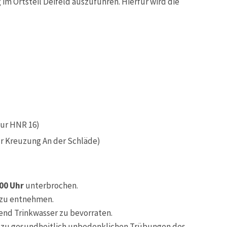
m Ortsteil Deifeld auszuführen. Hierfür wird die
zur HNR 16)
ur Kreuzung An der Schläde)
:00 Uhr
unterbrochen.
 zu entnehmen.
end Trinkwasser zu bevorraten.
 zu gesundheitlich unbedenklichen Trübungen des