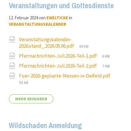
Veranstaltungen und Gottesdienste
12. Februar 2024
von
EWELTICKE
in
VERANSTALTUNGSKALENDER
Attachments
Veranstaltungskalender-
File
2026.stand_.2026.05.06.pdf
69 kB
size:
File
Pfarrnachrichten-Juli.2026-Teil-1.pdf
6 MB
size:
File
Pfarrnachrichten-Juli.2026-Teil-2.pdf
7 MB
size:
File
Fuer-2026-geplante-Messen-in-Deifeld.pdf
size:
92 kB
MEHR ERFAHREN
Wildschaden Anmeldung