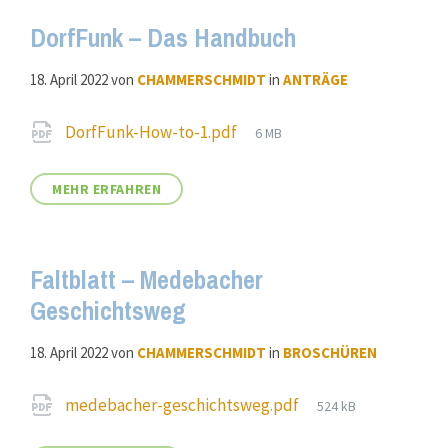
DorfFunk – Das Handbuch
18. April 2022
von
CHAMMERSCHMIDT
in
ANTRÄGE
Attachments
File
DorfFunk-How-to-1.pdf
6 MB
size:
MEHR ERFAHREN
Faltblatt – Medebacher
Geschichtsweg
18. April 2022
von
CHAMMERSCHMIDT
in
BROSCHÜREN
Attachments
File
medebacher-geschichtsweg.pdf
524 kB
size: