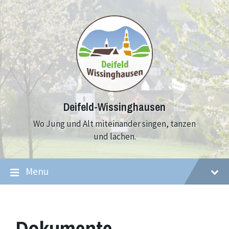
Skip
Skip
Skip
to
to
to
content
main
footer
navigation
Deifeld-Wissinghausen
Wo Jung und Alt miteinander singen, tanzen
und lachen.
Menu
Dokumente