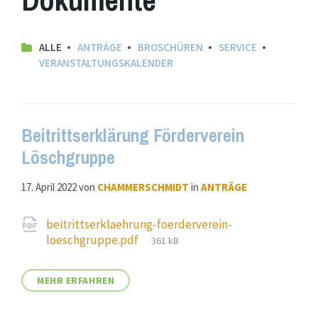
ALLE
ANTRÄGE
BROSCHÜREN
SERVICE
VERANSTALTUNGSKALENDER
Beitrittserklärung Förderverein
Löschgruppe
17. April 2022
von
CHAMMERSCHMIDT
in
ANTRÄGE
Attachments
beitrittserklaehrung-foerderverein-
File
loeschgruppe.pdf
361 kB
size:
MEHR ERFAHREN