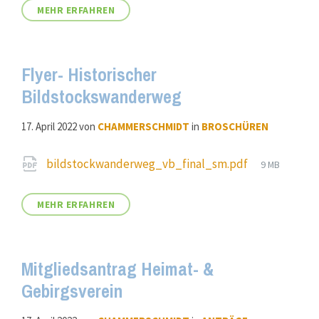
MEHR ERFAHREN
Flyer- Historischer
Bildstockswanderweg
17. April 2022
von
CHAMMERSCHMIDT
in
BROSCHÜREN
Attachments
File
bildstockwanderweg_vb_final_sm.pdf
9 MB
size:
MEHR ERFAHREN
Mitgliedsantrag Heimat- &
Gebirgsverein