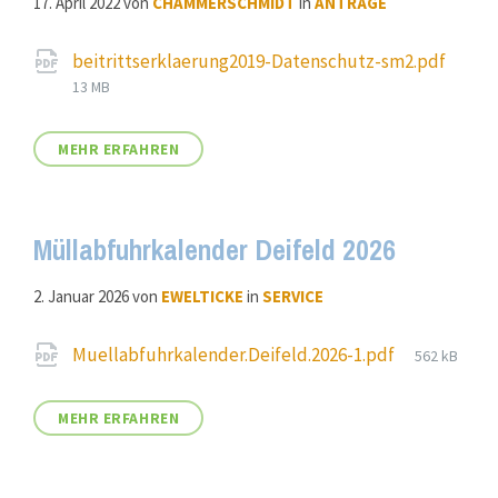
17. April 2022
von
CHAMMERSCHMIDT
in
ANTRÄGE
Attachments
beitrittserklaerung2019-Datenschutz-sm2.pdf
File
13 MB
size:
MEHR ERFAHREN
Müllabfuhrkalender Deifeld 2026
2. Januar 2026
von
EWELTICKE
in
SERVICE
Attachments
File
Muellabfuhrkalender.Deifeld.2026-1.pdf
562 kB
size:
MEHR ERFAHREN