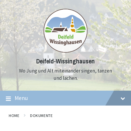
Skip
Skip
Skip
to
to
to
content
main
footer
navigation
Deifeld-Wissinghausen
Wo Jung und Alt miteinander singen, tanzen
und lachen.
Menu
HOME
DOKUMENTE