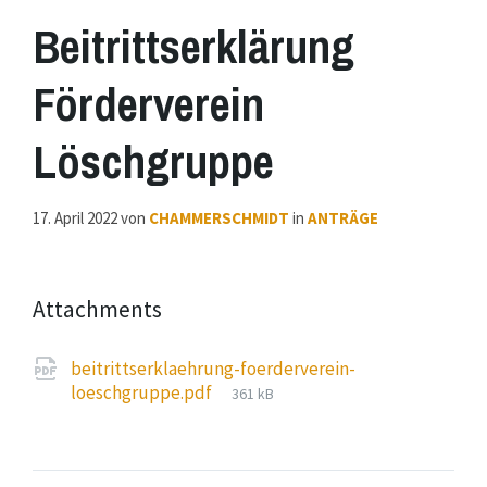
Beitrittserklärung
Förderverein
Löschgruppe
17. April 2022
von
CHAMMERSCHMIDT
in
ANTRÄGE
Attachments
beitrittserklaehrung-foerderverein-
File
loeschgruppe.pdf
361 kB
size: