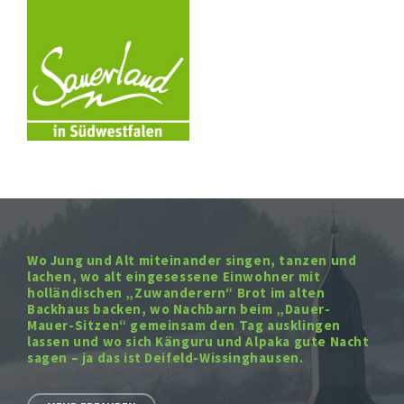
Wo Jung und Alt miteinander singen, tanzen und
lachen, wo alt eingesessene Einwohner mit
holländischen „Zuwanderern“ Brot im alten
Backhaus backen, wo Nachbarn beim „Dauer-
Mauer-Sitzen“ gemeinsam den Tag ausklingen
lassen und wo sich Känguru und Alpaka gute Nacht
sagen – ja das ist Deifeld-Wissinghausen.