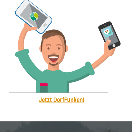
Jetzt DorfFunken!