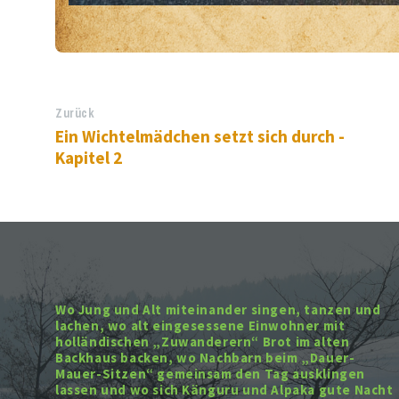
Zurück
Ein Wichtelmädchen setzt sich durch -
Kapitel 2
Wo Jung und Alt miteinander singen, tanzen und
lachen, wo alt eingesessene Einwohner mit
holländischen „Zuwanderern“ Brot im alten
Backhaus backen, wo Nachbarn beim „Dauer-
Mauer-Sitzen“ gemeinsam den Tag ausklingen
lassen und wo sich Känguru und Alpaka gute Nacht