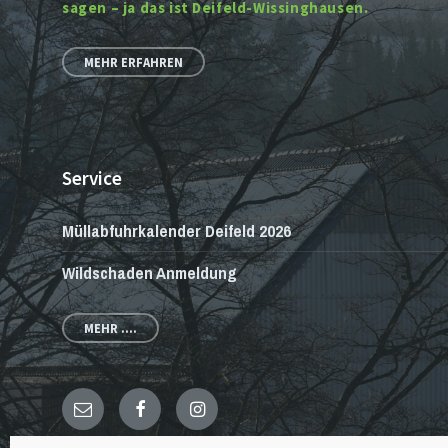
sagen – ja das ist Deifeld-Wissinghausen.
MEHR ERFAHREN
Service
Müllabfuhrkalender Deifeld 2026
Wildschaden Anmeldung
MEHR ....
E-
Facebook
Instagram