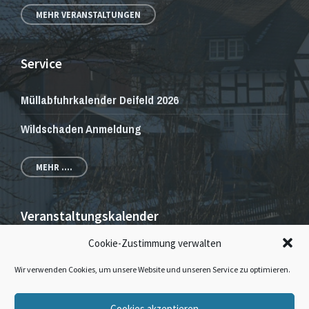
MEHR VERANSTALTUNGEN
Service
Müllabfuhrkalender Deifeld 2026
Wildschaden Anmeldung
MEHR ....
Veranstaltungskalender
Cookie-Zustimmung verwalten
Veranstaltungen und Gottesdienste
Wir verwenden Cookies, um unsere Website und unseren Service zu optimieren.
E-
Facebook
Instagram
Cookies akzeptieren