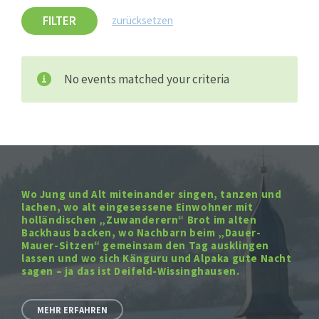
FILTER
zurücksetzen
No events matched your criteria
Wo Jung und Alt miteinander singen, tanzen und
lachen, wo alt eingesessene Einwohner mit
holländischen „Zuwanderern“ Brot im alten
Backhaus backen, wo Nachbarn beim „Dauer-
Mauer-Sitzen“ gemeinsam den Tag ausklingen
lassen und wo sich Känguru und Alpaka gute Nacht
sagen – ja das ist Deifeld-Wissinghausen.
MEHR ERFAHREN