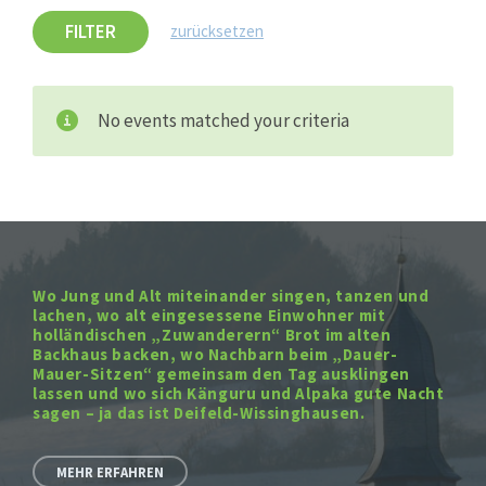
FILTER
zurücksetzen
No events matched your criteria
Wo Jung und Alt miteinander singen, tanzen und
lachen, wo alt eingesessene Einwohner mit
holländischen „Zuwanderern“ Brot im alten
Backhaus backen, wo Nachbarn beim „Dauer-
Mauer-Sitzen“ gemeinsam den Tag ausklingen
lassen und wo sich Känguru und Alpaka gute Nacht
sagen – ja das ist Deifeld-Wissinghausen.
MEHR ERFAHREN