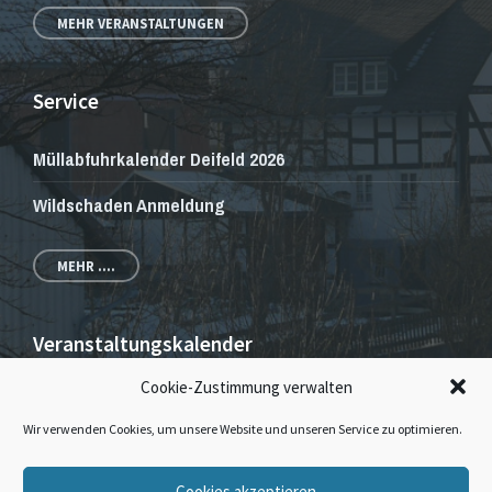
MEHR VERANSTALTUNGEN
Service
Müllabfuhrkalender Deifeld 2026
Wildschaden Anmeldung
MEHR ....
Veranstaltungskalender
Cookie-Zustimmung verwalten
Veranstaltungen und Gottesdienste
Wir verwenden Cookies, um unsere Website und unseren Service zu optimieren.
E-
Facebook
Instagram
Cookies akzeptieren