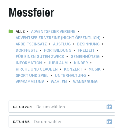
Messfeier
ALLE
ADVENTSFEIER VEREINE
ADVENTSFEIER VEREINE (NICHT ÖFFENTLICH)
ARBEITSEINSATZ
AUSFLUG
BESINNUNG
DORFFESTE
FORTBILDUNG
FREIZEIT
FÜR EINEN GUTEN ZWECK
GEMEINNÜTZIG
INFORMATION
JUBILÄUM
KINDER
KIRCHE UND GLAUBEN
KONZERT
MUSIK
SPORT UND SPIEL
UNTERHALTUNG
VERSAMMLUNG
WAHLEN
WANDERUNG
DATUM VON:
DATUM BIS: