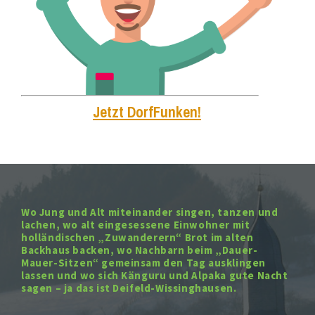
Jetzt DorfFunken!
Wo Jung und Alt miteinander singen, tanzen und
lachen, wo alt eingesessene Einwohner mit
holländischen „Zuwanderern“ Brot im alten
Backhaus backen, wo Nachbarn beim „Dauer-
Mauer-Sitzen“ gemeinsam den Tag ausklingen
lassen und wo sich Känguru und Alpaka gute Nacht
sagen – ja das ist Deifeld-Wissinghausen.