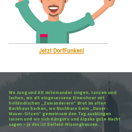
Jetzt DorfFunken!
Wo Jung und Alt miteinander singen, tanzen und
lachen, wo alt eingesessene Einwohner mit
holländischen „Zuwanderern“ Brot im alten
Backhaus backen, wo Nachbarn beim „Dauer-
Mauer-Sitzen“ gemeinsam den Tag ausklingen
lassen und wo sich Känguru und Alpaka gute Nacht
sagen – ja das ist Deifeld-Wissinghausen.