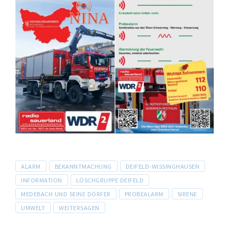
Tags
ALARM
BEKANNTMACHUNG
DEIFELD-WISSINGHAUSEN
INFORMATION
LÖSCHGRUPPE DEIFELD
MEDEBACH UND SEINE DÖRFER
PROBEALARM
SIRENE
UMWELT
WEITERSAGEN