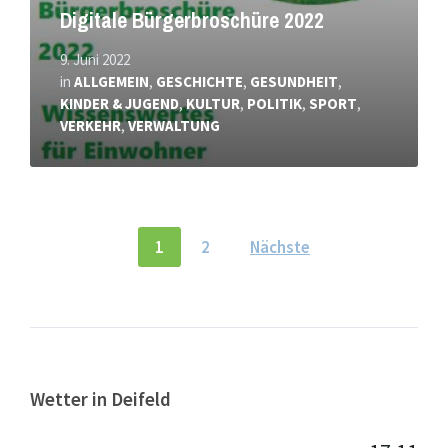
Digitale Bürgerbroschüre 2022
9. Juni 2022
in
ALLGEMEIN
,
GESCHICHTE
,
GESUNDHEIT
,
KINDER & JUGEND
,
KULTUR
,
POLITIK
,
SPORT
,
VERKEHR
,
VERWALTUNG
Seitennummerierung
1
2
Nächste
der
Beiträge
Wetter in Deifeld