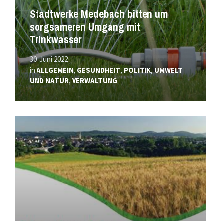
Stadtwerke Medebach bitten um
sorgsameren Umgang mit
Trinkwasser
30. Juni 2022
in
ALLGEMEIN
,
GESUNDHEIT
,
POLITIK
,
UMWELT
UND NATUR
,
VERWALTUNG
Mehr
erfahren