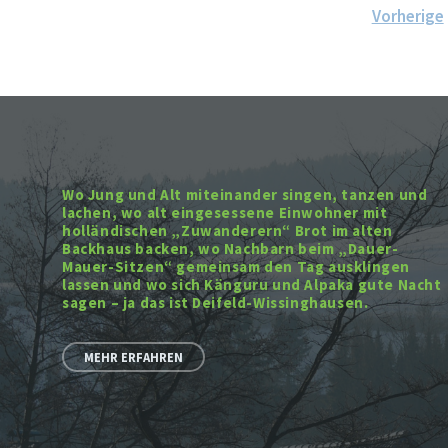
Seitennummerierung
Vorherige
der
Beiträge
Wo Jung und Alt miteinander singen, tanzen und
lachen, wo alt eingesessene Einwohner mit
holländischen „Zuwanderern“ Brot im alten
Backhaus backen, wo Nachbarn beim „Dauer-
Mauer-Sitzen“ gemeinsam den Tag ausklingen
lassen und wo sich Känguru und Alpaka gute Nacht
sagen – ja das ist Deifeld-Wissinghausen.
MEHR ERFAHREN